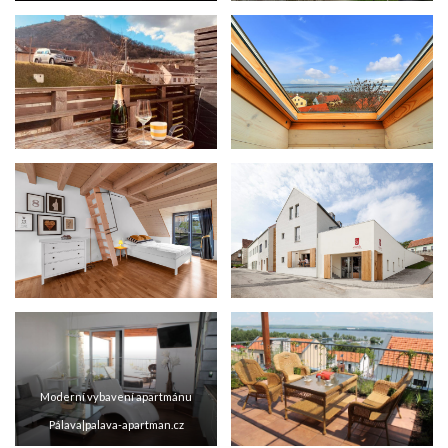
Moderní vybavení apartmánu
Pálava|palava-apartman.cz